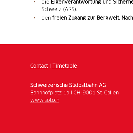
die
Eigenverantwortung und Sicherhe
Schweiz (ARS).
den
freien Zugang zur Bergwelt. Nach
Contact
I
Timetable
Schweizerische Südostbahn AG
www.sob.ch