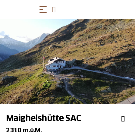
Maighelshütte SAC
2310 m.ü.M.