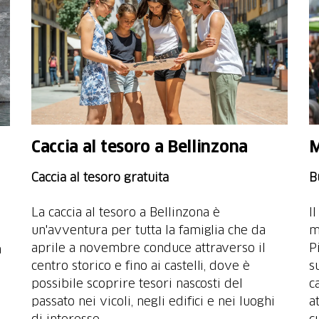
Caccia al tesoro a Bellinzona
M
Caccia al tesoro gratuita
B
La caccia al tesoro a Bellinzona è
I
un'avventura per tutta la famiglia che da
m
aprile a novembre conduce attraverso il
P
a
centro storico e fino ai castelli, dove è
s
possibile scoprire tesori nascosti del
c
passato nei vicoli, negli edifici e nei luoghi
a
di interesse.
c