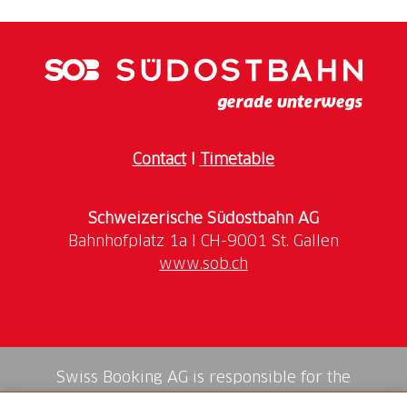
Contact
I
Timetable
Schweizerische Südostbahn AG
www.sob.ch
Swiss Booking AG is responsible for the
mediation of all services in the shop.