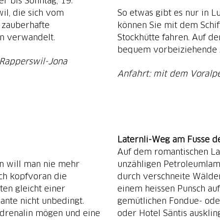
r bis Sonntag, 19.
l, die sich vom
So etwas gibt es nur in 
 zauberhafte
können Sie mit dem Schif
n verwandelt.
Stockhütte fahren. Auf de
bequem vorbeiziehende A
 Rapperswil-Jona
Anfahrt: mit dem Voralp
Laternli-Weg am Fusse de
Auf dem romantischen La
n will man nie mehr
unzähligen Petroleumlam
ich kopfvoran die
durch verschneite Wälder
ten gleicht einer
einem heissen Punsch a
iante nicht unbedingt.
gemütlichen Fondue- oder
 Adrenalin mögen und eine
oder Hotel Säntis ausklin