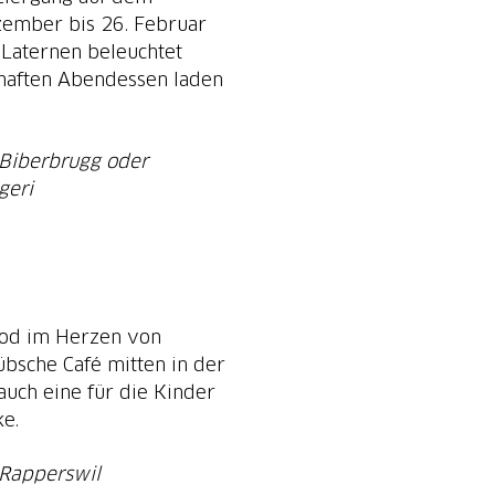
zember bis 26. Februar
 Laternen beleuchtet
haften Abendessen laden
 Biberbrugg oder
geri
ood im Herzen von
übsche Café mitten in der
 auch eine für die Kinder
ke.
 Rapperswil