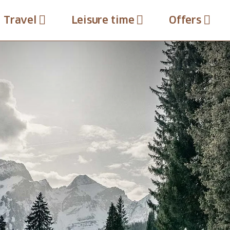
Travel
Leisure time
Offers