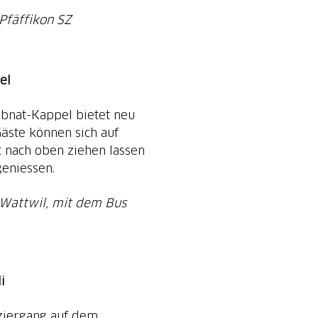
Pfäffikon SZ
el
Ebnat-Kappel bietet neu
Gäste können sich auf
t nach oben ziehen lassen
geniessen.
 Wattwil, mit dem Bus
i
ziergang auf dem