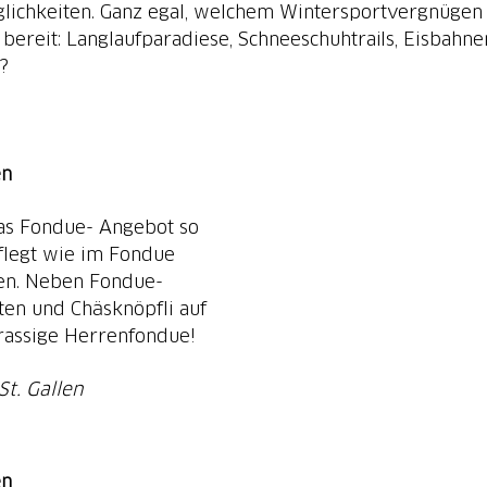
glichkeiten. Ganz egal, welchem Wintersportvergnügen 
 bereit: Langlaufparadiese, Schneeschuhtrails, Eisbahn
?
en
as Fondue- Angebot so
flegt wie im Fondue
llen. Neben Fondue-
tten und Chäsknöpfli auf
 rassige Herrenfondue!
t. Gallen
en