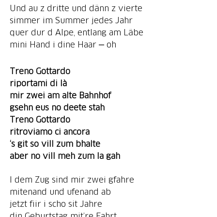
Und au z dritte und dänn z vierte
simmer im Summer jedes Jahr
quer dur d Alpe, entlang am Läbe
mini Hand i dine Haar ‒ oh
Treno Gottardo
riportami di là
mir zwei am alte Bahnhof
gsehn eus no deete stah
Treno Gottardo
ritroviamo ci ancora
‘s git
so vill zum bhalte
aber no vill meh zum la gah
I dem Zug sind mir zwei gfahre
mitenand und ufenand ab
jetzt fiir i scho sit Jahre
din Geburtstag mit’re Fahrt