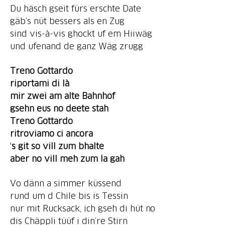
Du häsch gseit fürs erschte Date
gäb’s nüt bessers als en Zug
sind vis-à-vis ghockt uf em Hiiwäg
und ufenand de ganz Wäg zrugg
Treno Gottardo
riportami di là
mir zwei am alte Bahnhof
gsehn eus no deete stah
Treno Gottardo
'
s git
so vill zum bhalte
aber no vill meh zum la gah
Vo dänn a simmer küssend
rund um d Chile bis is Tessin
nur mit Rucksack, ich gseh di hüt no
dis Chäppli tüüf i din’re Stirn