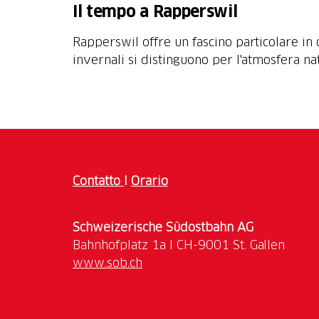
Il tempo a Rapperswil
Rapperswil offre un fascino particolare in o
invernali si distinguono per l'atmosfera nata
Contatto
I
Orario
Schweizerische Südostbahn AG
www.sob.ch