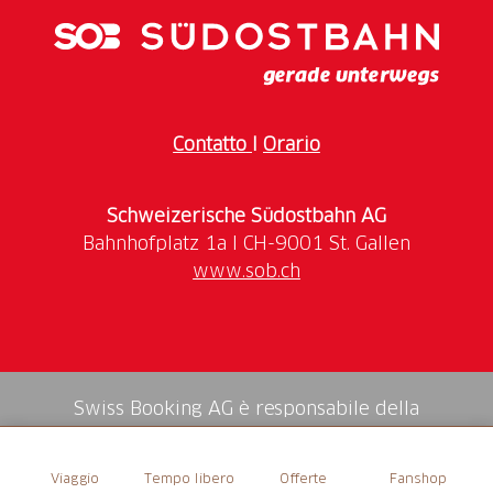
culinarie e bevande.
Come arrivare: prendere il Voralpen-Express o la S-
Bahn per Rapperswil
Contatto
I
Orario
Schweizerische Südostbahn AG
www.sob.ch
Swiss Booking AG è responsabile della
mediazione di tutti i servizi nello shop.
Viaggio
Tempo libero
Offerte
Fanshop