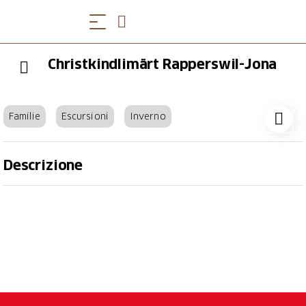
Christkindlimärt Rapperswil-Jona
Familie
Escursioni
Inverno
Descrizione
Dal 5 al 22 dicembre 2024
Il mercatino di Natale di Rapperswil-Jona è un
gioiello. Immerso nel centro storico, questo mercatino
con oltre 200 bancarelle incanta i visitatori con la sua
offerta variegata e l'atmosfera natalizia. Nell'area del
molo del porto vengono offerte prelibatezze