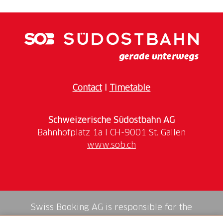
Contact
I
Timetable
Schweizerische Südostbahn AG
www.sob.ch
Swiss Booking AG is responsible for the
mediation of all services in the shop.