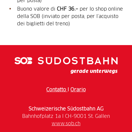
per posta)
Buono valore di
CHF 36.–
per lo shop online
della SOB (inviato per posta, per l’acquisto
dei biglietti del treno)
Contatto
I
Orario
Schweizerische Südostbahn AG
www.sob.ch