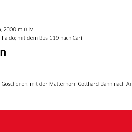
da, 2000 m ü. M.
 Faido; mit dem Bus 119 nach Carì
en
h Göschenen, mit der Matterhorn Gotthard Bahn nach A