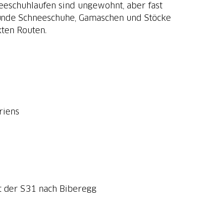
neeschuhlaufen sind ungewohnt, aber fast
e runde Schneeschuhe, Gamaschen und Stöcke
kten Routen.
riens
t der S31 nach Biberegg