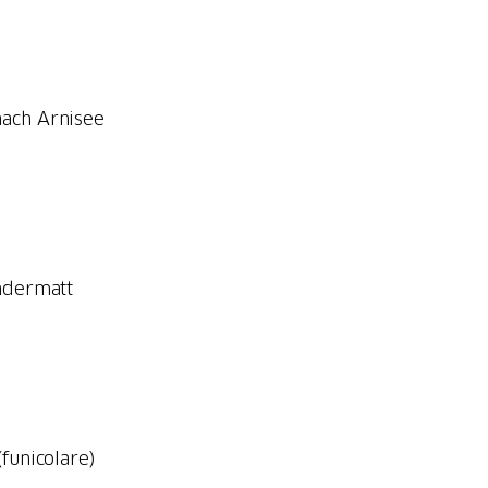
nach Arnisee
ndermatt
funicolare)