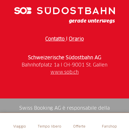
Contatto
I
Orario
Schweizerische Südostbahn AG
www.sob.ch
Swiss Booking AG è responsabile della
mediazione di tutti i servizi nello shop.
Viaggio
Tempo libero
Offerte
Fanshop