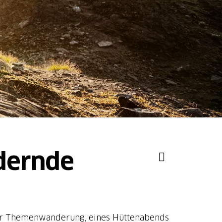
dernde
iner Themenwanderung, eines Hüttenabends