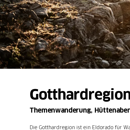
Gotthardregio
Themenwanderung, Hüttenaben
Die Gotthardregion ist ein Eldorado für