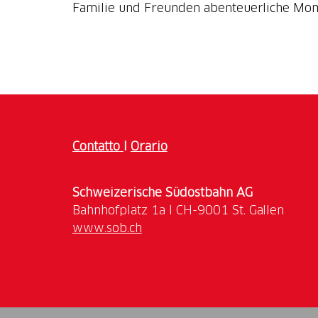
Familie und Freunden abenteuerliche Mom
Contatto
I
Orario
Schweizerische Südostbahn AG
www.sob.ch