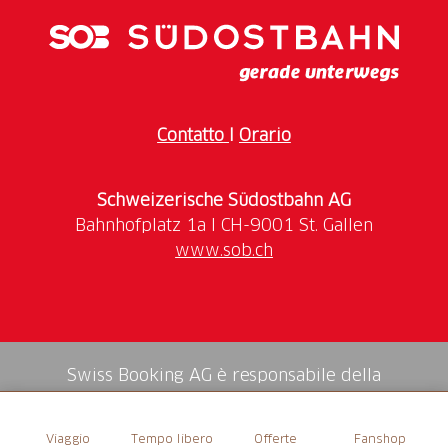
Contatto
I
Orario
Schweizerische Südostbahn AG
www.sob.ch
Swiss Booking AG è responsabile della
mediazione di tutti i servizi nello shop.
Viaggio
Tempo libero
Offerte
Fanshop