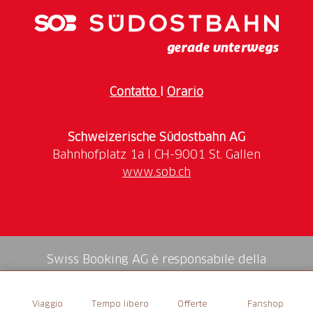
mit einer guten Portion Humor. Wir sprechen über
Rampen und Eurokeys, über Wortwahl und
Barrieren. Über gute Lösungen und solche, die noch
Luft nach oben haben. Und vor allem: über das
Miteinander. Die Führung ist für alle gedacht, die
Contatto
I
Orario
St.Gallen nicht nur sehen, sondern verstehen wollen -
natürlich rollstuhlgängig.
Schweizerische Südostbahn AG
Mehr Informationen
www.sob.ch
Treffpunkt
Tourist Information, Bankgasse 9, 9001 St.Gallen
Sprache
Swiss Booking AG è responsabile della
Deutsch (einfache Sprache)
mediazione di tutti i servizi nello shop.
Viaggio
Tempo libero
Offerte
Fanshop
Uhrzeit