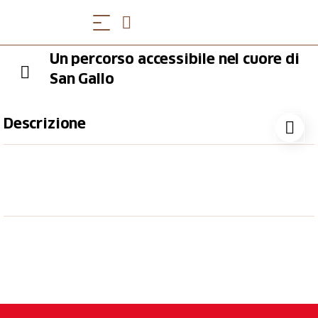
Un percorso accessibile nel cuore di
San Gallo
Descrizione
Begleite uns auf einen spannenden Rundgang und
erlebe die Altstadt aus einer Perspektive, die dir
neue Einsichten schenkt. Vom barocken Hauptportal
der Kathedrale über den Klosterhof bis hin zum
Stadthaus. Wir zeigen dir nicht nur die schönsten
Seiten von St.Gallen sondern auch deren Schwellen,
Stufen und Stolpersteine. Wie kommt man mit einem
Elektrorollstuhl in die Kirche und wie fühlt sich
Kopfsteinpflaster an? Gemeinsam erleben wir die
Stadt einmal anders - interaktiv, augenöffnend und