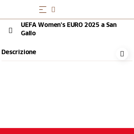
UEFA Women's EURO 2025 a San
Gallo
Descrizione
13 luglio 2025
L'EURO 2025 femminile si svolgerà in Svizzera dal 2
al 27 luglio 2025 con lo slogan “Summit of Emotions”.
La città di San Gallo è una delle otto città ospitanti con
partite il 4, 9 e 13 luglio 2025.
Domenica 13 luglio 2025, alle ore 21:00, si giocherà
la partita Inghilterra-Galles (Giornata 3, Gruppo D).