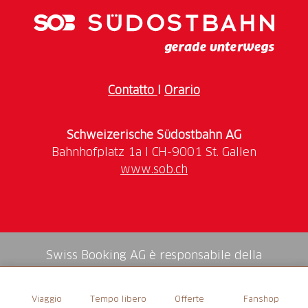
Siate presenti e sostenete le migliori calciatrici
d'Europa! I biglietti per le partite a San Gallo sono
disponibili in due categorie a 25 o 40 franchi. Il
viaggio da e per le partite con i mezzi pubblici
svizzeri è incluso nel prezzo del biglietto. Altri
Contatto
I
Orario
biglietti per tutte le partite saranno messi in vendita
nel febbraio 2025.
Schweizerische Südostbahn AG
www.sob.ch
Swiss Booking AG è responsabile della
mediazione di tutti i servizi nello shop.
Viaggio
Tempo libero
Offerte
Fanshop