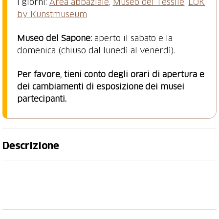
i giorni:
Area abbaziale
,
Museo del Tessile
,
LOK
by Kunstmuseum
Museo del Sapone:
aperto il sabato e la
domenica (chiuso dal lunedì al venerdì).
Per favore, tieni conto degli orari di apertura e
dei cambiamenti di esposizione dei musei
partecipanti.
Descrizione
Immergiti nella ricca diversità culturale di San Gallo
con la Carta del Museo di San Gallo, il
tuo biglietto
per i musei di San Gallo
. La Carta del Museo di San
Gallo ti apre le porte di 11 rinomati musei di San
Gallo. Dai tesori storici all'arte contemporanea, fino