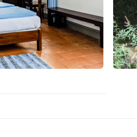
 dal materassino» su una tavola da Stand
rpo, centra la mente e connettiti con la
ssione individuale guidata da Courtenay
 benessere del corpo e della mente