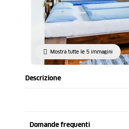
Mostra tutte le 5 immagini
Descrizione
Durante i mesi più caldi pratica Yoga «fuori
Up Paddle sul Lago di Lugano. Sfida il tuo co
natura in una lezione di gruppo o in una se
Mastain, fondatrice di Mytree Yoga.
Domande frequenti
Questa disciplina si pone come obiettivo il