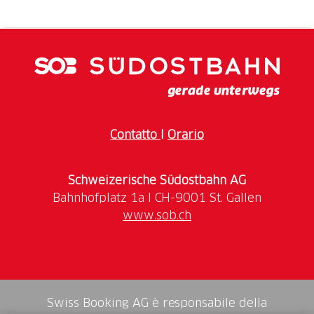
La SOB Dry Bag è il compagno ideale per i viaggi, le
escursioni o le gite al lago. “Splash splash” e tutto
(Prezzo senza spese di spedizione)
Contatto
I
Orario
Schweizerische Südostbahn AG
www.sob.ch
Swiss Booking AG è responsabile della