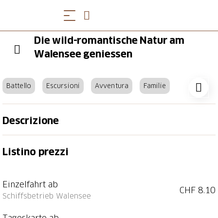
Die wild-romantische Natur am
Walensee geniessen
Battello
Escursioni
Avventura
Familie
Descrizione
Die Schifffahrt verbindet Orte, Angebote und
Listino prezzi
Aktivitäten rund um den Walensee. Ob für eine
Wanderung oder einen Restaurantbesuch, für eine
Sightseeing- oder eine Velotour: die Walenseeschiffe
Einzelfahrt ab
bringen sie schnell und zuverlässig zu Ihrer
CHF 8.10
Schiffsbetrieb Walensee
Wunschdestination. Auch auf den Schiffen selbst kann
während der verschiedenen Eventfahrten in
Tageskarte ab