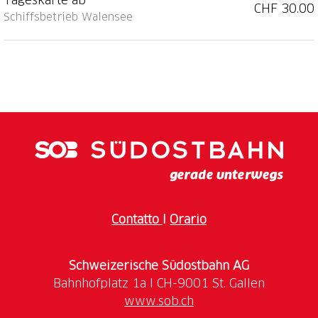
CHF 30.00
einmaliger Kulisse viel erlebt werden.
Schiffsbetrieb Walensee
Contatto
I
Orario
Schweizerische Südostbahn AG
www.sob.ch