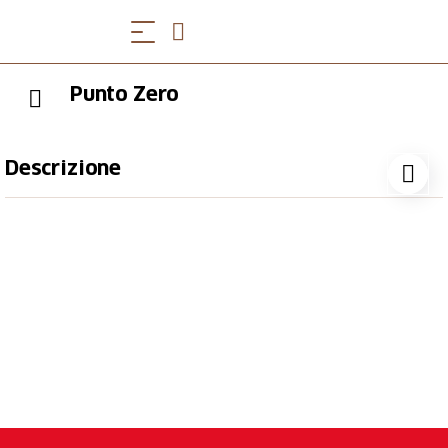
Punto Zero
Descrizione
31 luglio 2025
Emil le ha dedicato un monumento comico: la chiesa
di Wassen, che si vede tre volte dal treno. Ora
entriamo in chiesa per un concerto dedicato alle
montagne. Il Quartetto Rilke, ensemble residente del
Ticino Musica Festival 2025, e il duo Nadja Räss-Rita
Gabriel portano a Wassen la musica classica legata
alle Alpi – Silvia Cosalanti, Ernest Bloch e Giuseppe
Verdi – e lo jodel in tutte le sue sfumature. Un