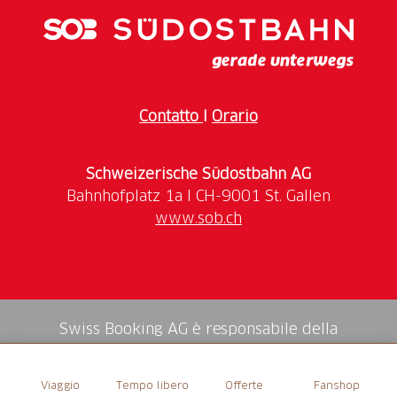
concerto che getta ponti musicali.
Contatto
I
Orario
Schweizerische Südostbahn AG
www.sob.ch
Swiss Booking AG è responsabile della
mediazione di tutti i servizi nello shop.
Viaggio
Tempo libero
Offerte
Fanshop