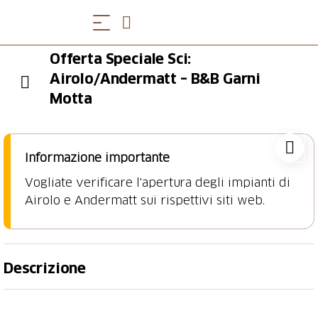
Offerta Speciale Sci:
Airolo/Andermatt – B&B Garni
Motta
Informazione importante
Vogliate verificare l'apertura degli impianti di
Airolo e Andermatt sui rispettivi siti web.
Descrizione
Godetevi un bel soggiorno sciistico presso l’
Hotel
Garni B&B Motta
di Airolo grazie a questa offerta