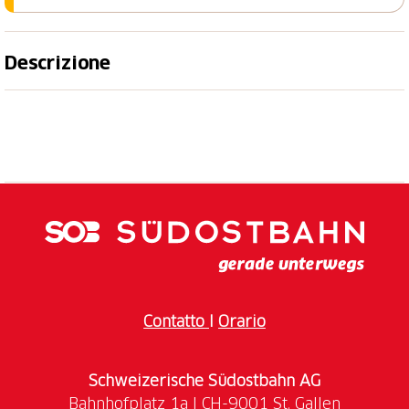
Descrizione
Sconto del 25% sull'ingresso al centro
termale
Scoprite un'oasi di pace e relax presso le terme
minerali di St. Margrethen. Da secoli questa località è
rinomata per la sua acqua minerale curativa, che
riequilibra corpo e mente. Negli eleganti spazi
dedicati ai bagni e alle saune potrete godervi il relax
nella sua forma più bella, circondati da un'atmosfera
speciale fatta di natura, minerali e architettura.
Contatto
I
Orario
Schweizerische Südostbahn AG