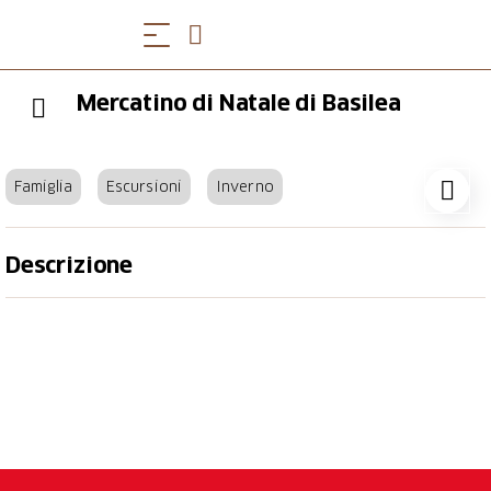
Mercatino di Natale di Basilea
Famiglia
Escursioni
Inverno
Descrizione
Dal 27 novembre al 23 dicembre 2025
Il mercatino di Natale di Basilea in Barfüsserplatz e
Münsterplatz è considerato uno dei più grandi e più
belli della Svizzera. Nel 2021 è stato votato come il
miglior mercatino d'Europa. La città sul Reno ha un
fascino tutto particolare durante l'Avvento.