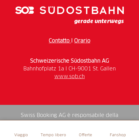
Prendetevi il tempo per una deviazione verso il
Palatinato. Lì potrete gustare un vin brulé con vista
sul Reno e sul mare di luci della città.
Come arrivare: con il Treno Gottardo a Basilea
Contatto
I
Orario
Schweizerische Südostbahn AG
www.sob.ch
Swiss Booking AG è responsabile della
mediazione di tutti i servizi nello shop.
Viaggio
Tempo libero
Offerte
Fanshop