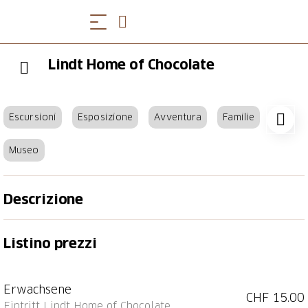
Lindt Home of Chocolate
Escursioni
Esposizione
Avventura
Familie
Museo
Descrizione
Das Lindt Home of Chocolate ist die moderne
Listino prezzi
Erlebniswelt für Schokoladenliebhaber. Das von den
Stararchitekten Christ & Gantenbein designte
Gebäude beinhaltet eine interaktive
Erwachsene
Schokoladenwelt, die Gross und Klein begeistert. Mit
CHF 15.00
Eintritt Lindt Home of Chocolate