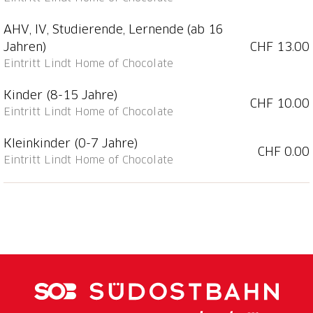
einem über neun Meter hohen Schokoladenbrunnen,
einem multimedialen Museum, einem Café, den
AHV, IV, Studierende, Lernende (ab 16
Schokoladenkursen und dem grössten Lindt
CHF 13.00
Jahren)
Chocolate Shop weltweit ist das Lindt Home of
Eintritt Lindt Home of Chocolate
Chocolate ein Schokoladenerlebnis für die ganze
Familie.
Kinder (8-15 Jahre)
CHF 10.00
Eintritt Lindt Home of Chocolate
Kleinkinder (0-7 Jahre)
CHF 0.00
Eintritt Lindt Home of Chocolate