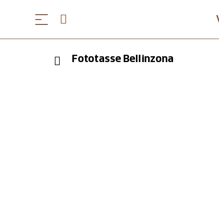
Fototasse Bellinzona