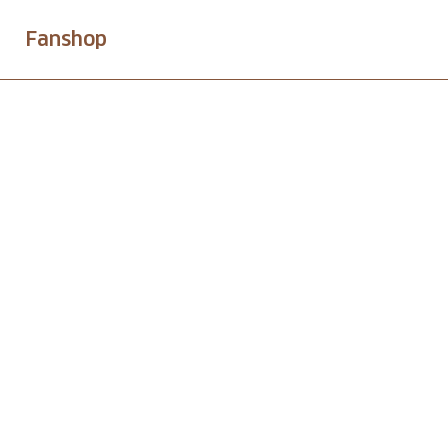
Fanshop