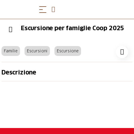
Escursione per famiglie Coop 2025
Familie
Escursioni
Escursione
Descrizione
5 ottobre 2025
È un gioco, una gita di un giorno, un'esperienza per
tutta la famiglia, una breve vacanza. Diventerete
detective e risolverete un caso intricato. Durante
l'escursione per famiglie Coop vi immergerete in un
mondo fantastico e vi godrete insieme una pausa in