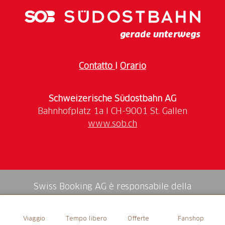
famiglia. Risolverete enigmi avvincenti, rintraccerete
i sospetti, verificherete i loro alibi e forse riuscirete
persino a risolvere il caso intricato!
Contatto
I
Orario
Schweizerische Südostbahn AG
www.sob.ch
Swiss Booking AG è responsabile della
mediazione di tutti i servizi nello shop.
Viaggio
Tempo libero
Offerte
Fanshop