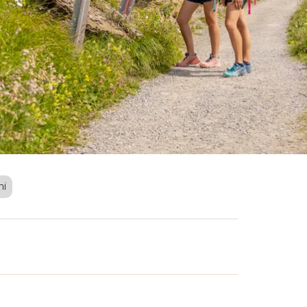
ni
n cerca di relax, gruppi avventurosi: tutti si
é è qui che si trova la splendida area