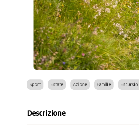
Sport
Estate
Azione
Familie
Escursio
Descrizione
Attivi in cerca di piacere, sportivi, famiglie i
ritrovano in estate tra Zurigo e Coira. Perch