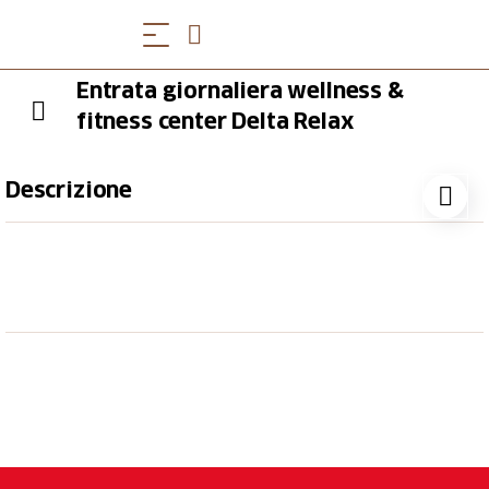
Entrata giornaliera wellness &
fitness center Delta Relax
Descrizione
Concediti una giornata di puro benessere al Delta
Relax, immerso nella tranquillità della natura.
Accesso al Delta Relax wellness & fitness center che
include:
Saune, sauna privata per donne, bagno turco,
vasca idromassaggio
Palestra con attrezzature Technogym di ultima
generazione,