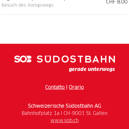
CHF 8.00
Selbstbedienungsterrasse frisch zubereitete
Besuch des Königswegs
Emmentaler Spezialitäten und besuchen Sie unser
Käsefachgeschäft mit vielen tollen Angeboten aus
eigener Produktion und der Region.
Contatto
I
Orario
Schweizerische Südostbahn AG
www.sob.ch