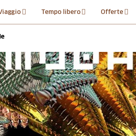
Viaggio
Tempo libero
Offerte
de