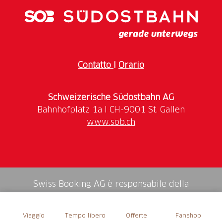
barbecue e prelibatezze giapponesi, feste esuberanti
e intrattenimento emozionante.
Contatto
I
Orario
Schweizerische Südostbahn AG
www.sob.ch
Swiss Booking AG è responsabile della
mediazione di tutti i servizi nello shop.
Viaggio
Tempo libero
Offerte
Fanshop