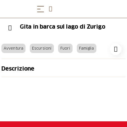
Gita in barca sul lago di Zurigo
Avventura
Escursioni
Fuori
Famiglia
Descrizione
Una gita in battello sul Lago di Zurigo è come una
breve vacanza: il sole sul viso, il vento tra i capelli e
panorami sempre nuovi e rinfrescanti. Durante il
giorno, i numerosi tour invitano a scoprire il lago. Sia
nel bacino lacustre di Zurigo, durante una gita a
Rapperswil o nell'Obersee. La sera, le navi da
crociera offrono specialità culinarie come mezze,