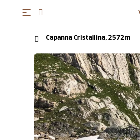
Capanna Cristallina, 2572m