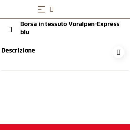
Borsa in tessuto Voralpen-Express
blu
Descrizione
Questa borsa pratica e spaziosa è stata realizzata con
gli avanzi di tessuto dei sedili e di pelle della testa
del “vecchio” Voralpen-Express. Larghezza 34 cm,