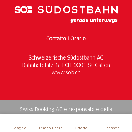
Contatto
I
Orario
Schweizerische Südostbahn AG
www.sob.ch
Swiss Booking AG è responsabile della
mediazione di tutti i servizi nello shop.
Viaggio
Tempo libero
Offerte
Fanshop