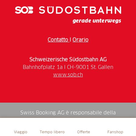
Contatto
I
Orario
Schweizerische Südostbahn AG
www.sob.ch
Swiss Booking AG è responsabile della
mediazione di tutti i servizi nello shop.
Viaggio
Tempo libero
Offerte
Fanshop