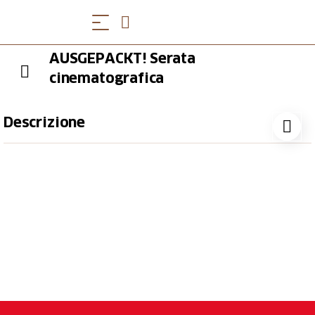
AUSGEPACKT! Serata
cinematografica
Descrizione
20 novembre 2025
IMBALLATO! È inverno, il castello è chiuso, ma in una
delle fredde serate invernali il bistrot nel cortile del
castello è aperto. Negli ultimi anni è diventata
tradizione organizzare una serata cinema con
popcorn, con cortometraggi, anteprime e film sul
tema dell'anno: DISIMBALLATO!