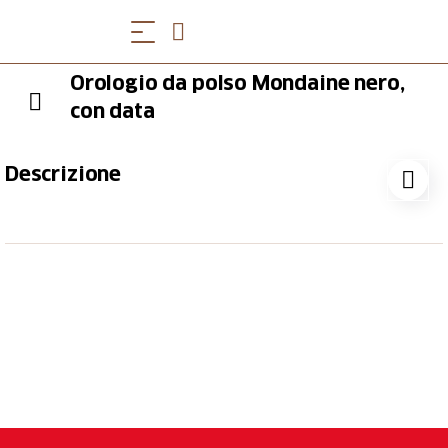
Orologio da polso Mondaine nero,
con data
Descrizione
Design evolutivo. La cassa armoniosa in acciaio
inossidabile lucido del Mondaine Official Swiss
Railways evo2 garantisce il massimo comfort. Il
design iconico di questo orologio classico si distingue
per l'ottima leggibilità del quadrante, completata dal
grande datario. L'orologio ha un cinturino in pelle
vegana nera. Quest'ultimo è composto per il 75% da
materiale composito ecologico di origine vegetale e
per il 25% da PET riciclato.