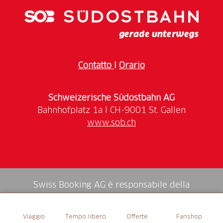
Tutti gli orologi Mondaine sono sinonimo di qualità
svizzera e tradizione orologiera. Sono realizzati a
mano nella nostra fabbrica di Soletta, in Svizzera. Qui
ogni orologio viene testato per garantire
un'impermeabilità fino a 30 metri e riceve una
Contatto
I
Orario
garanzia internazionale di due anni.
(Prezzo senza spese di spedizione)
Schweizerische Südostbahn AG
www.sob.ch
Swiss Booking AG è responsabile della
mediazione di tutti i servizi nello shop.
Viaggio
Tempo libero
Offerte
Fanshop