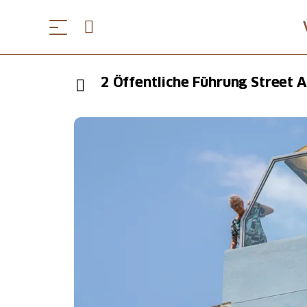
2 Öffentliche Führung Street A