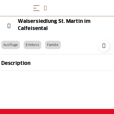
Walsersiedlung St. Martin im
Calfeisental
Ausflüge
Erlebnis
Familie
Description
Vor mehreren hundert Jahren lebten im Calfeisental
die freien Walser. Heute ist die ehemalige
Walsersiedlung Sankt Martin ein beliebtes
Ausflugsziel und Startpunkt für Wanderungen in die
UNESCO Welterbe Tektonikarena Sardona.
Mit dem IR Aare Linth nach Bad Ragaz, mit dem Bus