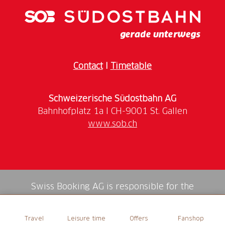
451 bis Gigerwald, Restaurant. Von da ist es ein
Fussmarsch von ca. 75 Minuten (5 Kilometer) bis zur
Walsersiedlung St. Martin. Die Haltestelle Gigerwald,
Staudamm wird wegen Sanierungsarbeiten aktuell
leider nicht bedient.
Contact
I
Timetable
Der Bus nach Gigerwald fährt nur vom 4. Juni bis 11.
September.
Schweizerische Südostbahn AG
www.sob.ch
Swiss Booking AG is responsible for the
mediation of all services in the shop.
Travel
Leisure time
Offers
Fanshop