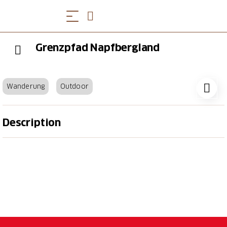
Grenzpfad Napfbergland
Wanderung
Outdoor
Description
Der Grenzpfad Napfbergland führt durch idyllische
Grenzregionen der Kantone Bern und Luzern mitten
durch das Napfgebiet und über zahlreiche
Aussichtspunkte Richtung Berner Viertausender. Die
schwer erreichbaren Täler und die tiefen Wälder
rund um den Napf bildeten während Jahrhunderten
eine natürliche Grenze zwischen dem reformierten