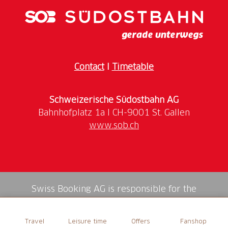
zur Verfügung.
Contact
I
Timetable
Schweizerische Südostbahn AG
www.sob.ch
Swiss Booking AG is responsible for the
mediation of all services in the shop.
Travel
Leisure time
Offers
Fanshop