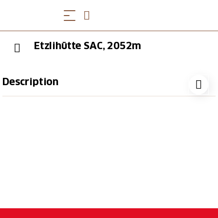
Etzlihütte SAC, 2052m
Description
Hüttenambiance
Zwei helle und heimelige Aufenthaltsräume mit
einem währschaften Specksteinhofen sorgen für eine
gemütliche Hüttenambiance.
Die beiden Räume sind unterteilbar und können auch
einzeln als Gruppen- oder Theorieraum genutzt
werden.
Dia- und Hellraumprojektor sowie einenBeamer
stellen wir für Seminare, Lager und Gruppen gerne