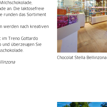
Milchschokolade,
de an. Die laktosefreie
de runden das Sortiment
en werden nach kreativen
t im Treno Gottardo
co und überzeugen Sie
sschokolade.
Chocolat Stella Bellinzona
llinzona