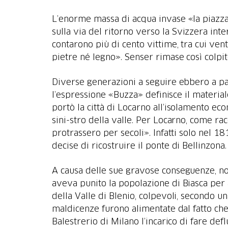
L’enorme massa di acqua invase «la piazza e 
sulla via del ritorno verso la Svizzera inte
contarono più di cento vittime, tra cui vent
pietre né legno». Senser rimase così colpito
Diverse generazioni a seguire ebbero a pag
l’espressione «Buzza» definisce il material
portò la città di Locarno all’isolamento e
sini-stro della valle. Per Locarno, come ra
protrassero per secoli». Infatti solo nel 1
A causa delle sue gravose conseguenze, non 
aveva punito la popolazione di Biasca per a
della Valle di Blenio, colpevoli, secondo una
maldicenze furono alimentate dal fatto che 
Balestrerio di Milano l’incarico di fare defl