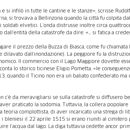
si infilò in tutte le cantine e le stanze», scrisse Rudolf
rna, si trovava a Bellinzona quando la città fu colpita da
i soldati elvetici. L’onda distrusse inoltre circa quattro
 dall’entità della catastrofe da dire: «… si fatica a crede
are il prezzo della Buzza di Biasca, come fu chiamata l
e dilavato dall’inondazione). La peggiore fu la distruzio
conomico. Il commercio con il Lago Maggiore dovette ess
cconta lo storico ticinese Eligio Pometta, «le conseguen
813, quando il Ticino non era un baliato confederato ma
c’è da meravigliarsi se sulla catastrofe si diffusero b
ver praticato la sodomia. Tuttavia, la collera popolare s
 teoria complottista, di aver incaricato una strega di lib
i bleniesi il 22 aprile 1515 si erano riuniti al cimitero
uire l’acqua dal lago. La diga tuttavia cedette ancor prim