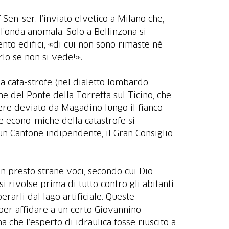
 Sen-ser, l’inviato elvetico a Milano che,
ll’onda anomala. Solo a Bellinzona si
cento edifici, «di cui non sono rimaste né
rlo se non si vede!».
a cata-strofe (nel dialetto lombardo
ne del Ponte della Torretta sul Ticino, che
ere deviato da Magadino lungo il fianco
ze econo-miche della catastrofe si
 un Cantone indipendente, il Gran Consiglio
en presto strane voci, secondo cui Dio
i rivolse prima di tutto contro gli abitanti
erarli dal lago artificiale. Queste
 per affidare a un certo Giovannino
a che l’esperto di idraulica fosse riuscito a