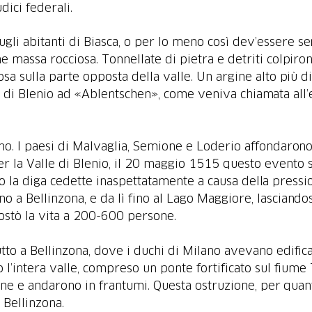
ugli abitanti di Biasca, o per lo meno così dev’essere s
e massa rocciosa. Tonnellate di pietra e detriti colpiro
osa sulla parte opposta della valle. Un argine alto più d
lle di Blenio ad «Ablentschen», come veniva chiamata all’
o. I paesi di Malvaglia, Semione e Loderio affondarono nei
per la Valle di Blenio, il 20 maggio 1515 questo evento 
-no la diga cedette inaspettatamente a causa della pressi
ino a Bellinzona, e da lì fino al Lago Maggiore, lasciand
ostò la vita a 200-600 persone.
tto a Bellinzona, dove i duchi di Milano avevano edific
l’intera valle, compreso un ponte fortificato sul fiume 
one e andarono in frantumi. Questa ostruzione, per quan
 Bellinzona.