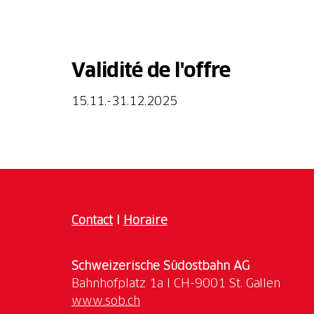
Contact
I
Horaire
Schweizerische Südostbahn AG
www.sob.ch