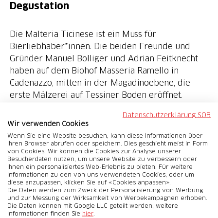
Degustation
Die Malteria Ticinese ist ein Muss für
Bierliebhaber*innen. Die beiden Freunde und
Gründer Manuel Bolliger und Adrian Feitknecht
haben auf dem Biohof Masseria Ramello in
Cadenazzo, mitten in der Magadinoebene, die
erste Mälzerei auf Tessiner Boden eröffnet.
Datenschutzerklärung SOB
500 kg Bio-Braugerste pro Woche werden in den
Wir verwenden Cookies
Anlagen der Malteria gemälzt. Manuel Bolliger
Wenn Sie eine Website besuchen, kann diese Informationen über
und Adrian Feitknecht sind die ersten Tessiner,
Ihren Browser abrufen oder speichern. Dies geschieht meist in Form
von Cookies. Wir können die Cookies zur Analyse unserer
die ausschliesslich Bio-Gerste anbauen, mit der
Besucherdaten nutzen, um unsere Website zu verbessern oder
die Brauereien reine Bio-Biere oder echten
Ihnen ein personalisiertes Web-Erlebnis zu bieten. Für weitere
Informationen zu den von uns verwendeten Cookies, oder um
Tessiner Whiskey herstellen können.
diese anzupassen, klicken Sie auf «Cookies anpassen».
Die Daten werden zum Zweck der Personalisierung von Werbung
und zur Messung der Wirksamkeit von Werbekampagnen erhoben.
Im Angebot Inklusive:
Die Daten können mit Google LLC geteilt werden, weitere
Informationen finden Sie
hier
.