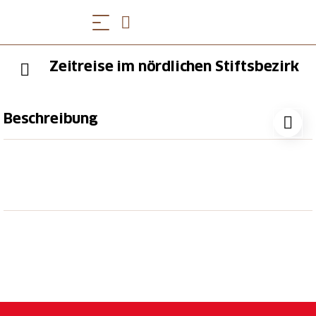
Zeitreise im nördlichen Stiftsbezirk
Beschreibung
Im Staatsarchiv lässt sich die ferne Vergangenheit
aus nächster Nähe begreifen: Im einstigen Zeughaus
befinden sich heute nämlich historische Dokumente,
Pläne und Bilder aus mehreren Jahrhunderten. Diese
Archivalien machen spannende Zeitreisen möglich –
ganz ohne Hexerei oder Science Fiction!
Hinweis
: Die maximale Teilnehmerzahl beträgt 12
Personen. Bitte buchen Sie ab 6 Personen eine