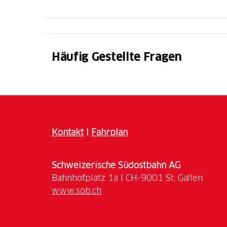
Häufig Gestellte Fragen
Kontakt
I
Fahrplan
Schweizerische Südostbahn AG
www.sob.ch