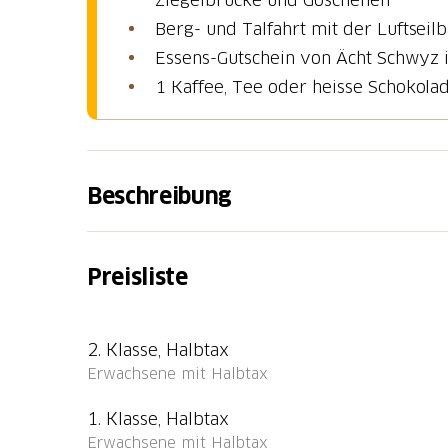
Essens-Gutschein von Ächt Schwyz 
1 Kaffee, Tee oder heisse Schokola
Beschreibung
Hin- und Rückreise zur Seebodenalp
Preisliste
Reisen Sie nach Küssnacht am Rigi, Seilbahn
Seebodenalp. Von dort aus startet der Ch
fahren Sie mit derselben Luftseilbahn zurü
2. Klasse, Halbtax
anzutreten.
Erwachsene mit Halbtax
Ächt Schwyz Gutschein
1. Klasse, Halbtax
Erwachsene mit Halbtax
Der Ächt Schwyz Gutschein kann auf dieser