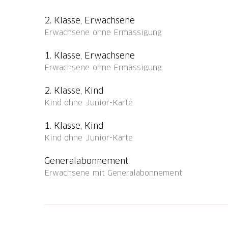
eingelöst werden:
2. Klasse, Erwachsene
Alpwirtschaft Räbalp
Erwachsene ohne Ermässigung
Weitere Partner in der Region finden Sie a
1. Klasse, Erwachsene
Erwachsene ohne Ermässigung
Tourenbeschreibung
2. Klasse, Kind
Entdecken Sie den Chugelbahnen-Weg auf d
Kind ohne Junior-Karte
gleichermassen begeistert. Mit einer gross
und können an 12 verschiedenen Standorten 
1. Klasse, Kind
Wanderung mit schönem Ausblick und span
Kind ohne Junior-Karte
Generalabonnement
Erwachsene mit Generalabonnement