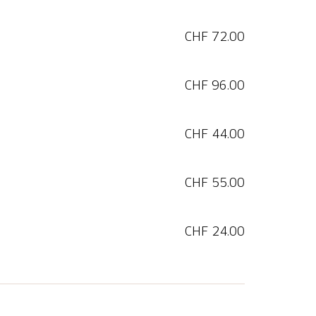
CHF 72.00
uf der Webseite von
Ächt Schwyz.
CHF 96.00
er Seebodenalp, der Jung und Alt
CHF 44.00
en Holzkugel machen Sie sich auf den Weg
spielen. Geniessen Sie die herrliche
CHF 55.00
nender Abwechslung.
CHF 24.00