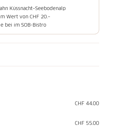
im Wert von CHF 20.–
de bei im SOB-Bistro
 und fahren Sie mit der Luftseilbahn zur
ugelbahnen-Weg. Nach der Rundwanderung
ck nach Küssnacht, um die Heimreise
CHF 44.00
CHF 55.00
 Wanderung in folgendem Restaurant