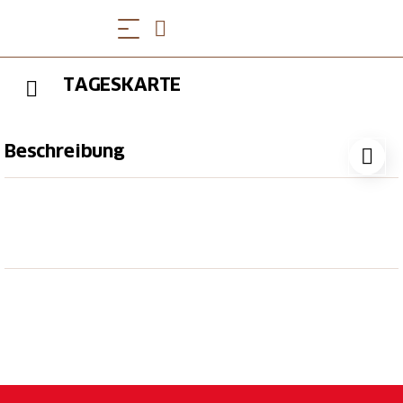
TAGESKARTE
Beschreibung
Die Königin der Berge mit einer Tageskarte der RIGI
BAHNEN AG erleben. Die Tageskarte berechtigt Sie
zur uneingeschränkten Nutzung mit folgenden
Bergbahnen:
Zahnradbahn ab Vitznau nach Rigi Kulm
Zahnradbahn ab Goldau nach Rigi Kulm
Luftseilbahn ab Weggis nach Rigi Kaltbad
Luftseilbahn ab Kräbel nach Rigi Scheidegg