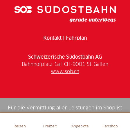
Kontakt
I
Fahrplan
Schweizerische Südostbahn AG
www.sob.ch
Für die Vermittlung aller Leistungen im Shop ist
die Swiss Booking AG verantwortlich.
Reisen
Freizeit
Angebote
Fanshop