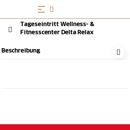
Tageseintritt Wellness- &
Fitnesscenter Delta Relax
Beschreibung
Gönnen Sie sich einen Tag voller Wohlbefinden im
Delta Relax, eingebettet in die Ruhe der Natur.
Zugang zum Delta Relax Wellness- & Fitnesscenter
inklusive:
Saunen, private Damensauna, Dampfbad,
Whirlpool
Fitnessraum mit modernsten Technogym-
Geräten