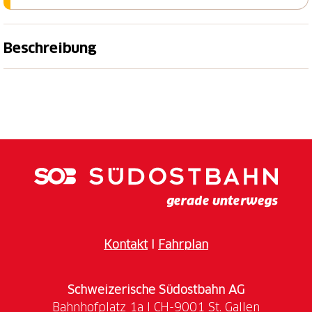
Beschreibung
«Flumsi» Schlüsselanhänger geschenkt
Am Flumserberg erwartet Familien ein
abwechslungsreiches Erlebnisprogramm:
Ob bei einem gemütlichen Spaziergang, auf dem
spannenden Rohan Rothirsch Erlebnisweg, auf einem
der vielen Abenteuerspielplätze oder – für alle, die
Action lieben – auf dem Kletterturm «CLiiMBER»
oder der rasanten Rodelbahn «FLOOMZER». Die
Juniorkarte und die Kinder-Mitfahrkarte sind auf
Kontakt
I
Fahrplan
allen Bahnanlagen gültig.
Schweizerische Südostbahn AG